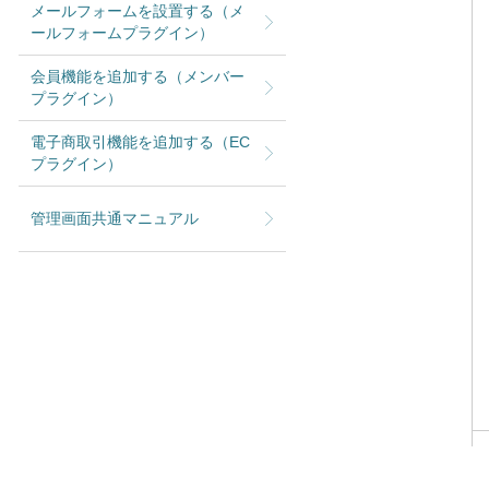
メールフォームを設置する（メ
ールフォームプラグイン）
会員機能を追加する（メンバー
プラグイン）
電子商取引機能を追加する（EC
プラグイン）
管理画面共通マニュアル