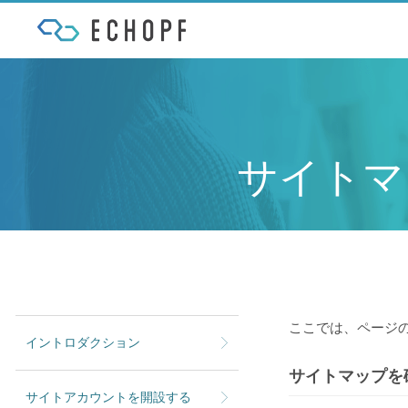
サイトマ
ここでは、ページ
イントロダクション
サイトマップを
サイトアカウントを開設する