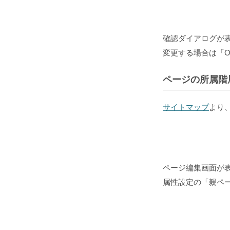
確認ダイアログが
変更する場合は「
ページの所属階
サイトマップ
より
ページ編集画面が
属性設定の「親ペ